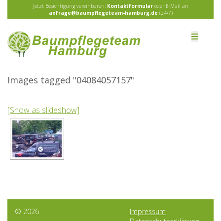
Jetzt Besichtigung vereinbaren:
Kontaktformular
oder E-Mail an
anfrage@baumpflegeteam-hamburg.de
(24/7)
Images tagged "04084057157"
[Show as slideshow]
© 2026
Impressum