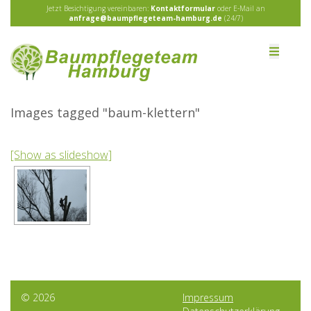
Jetzt Besichtigung vereinbaren:
Kontaktformular
oder E-Mail an
anfrage@baumpflegeteam-hamburg.de
(24/7)
Images tagged "baum-klettern"
[Show as slideshow]
© 2026
Impressum